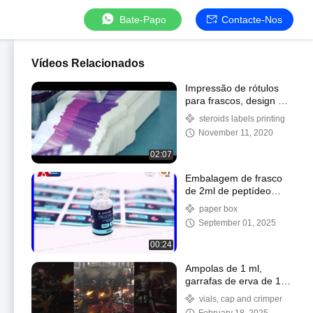
Bate-Papo
Contacte-Nos
Vídeos Relacionados
Impressão de rótulos
para frascos, design de
rótulos de 10ml,
steroids labels printing
www.viallabel.com
November 11, 2020
02:07
Embalagem de frasco
de 2ml de peptídeo
para Tirzepatida,
paper box
Retatrutida,
September 01, 2025
Semaglutida
00:24
Ampolas de 1 ml,
garrafas de erva de 10
ml / 20 ml
vials, cap and crimper