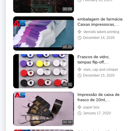
February 18, 2025
00:09
embalagem de farmácia
Caixas impressoras,
www.viallabel.com
steroids labels printing
December 14, 2020
00:35
Frascos de vidro,
tampas flip-off,
crimpador manual em
vials, cap and crimper
oferta,
December 15, 2020
www.viallabel.com
00:31
Impressão de caixa de
frasco de 10ml,
www.viallabel.com,
paper box
whatsapp
January 17, 2020
008617728918978
00:06