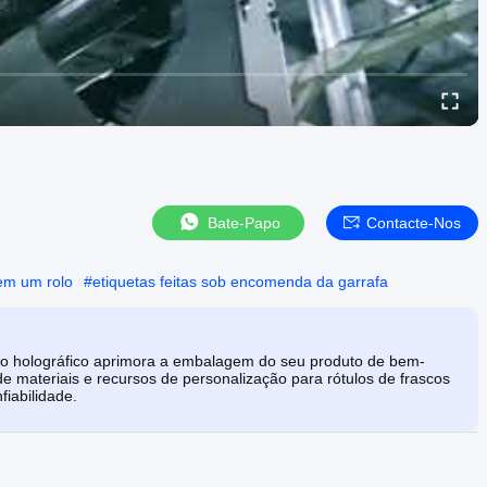
Bate-Papo
Contacte-Nos
 em um rolo
#
etiquetas feitas sob encomenda da garrafa
to holográfico aprimora a embalagem do seu produto de bem-
e materiais e recursos de personalização para rótulos de frascos
fiabilidade.