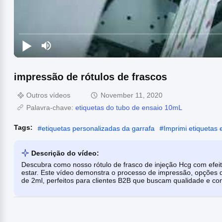
impressão de rótulos de frascos
Outros vídeos
November 11, 2020
Palavra-chave:
etiquetas do tubo de ensaio 10mL
Tags:
#
etiquetas personalizadas da garrafa
#
Imprimi etiquetas
Descrição do vídeo:
Descubra como nosso rótulo de frasco de injeção Hcg com efei
estar. Este vídeo demonstra o processo de impressão, opções d
de 2ml, perfeitos para clientes B2B que buscam qualidade e con