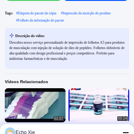
Tags:
#
Etiqueta do pacote da cópia
#
Impressão da inserção do produto
#
Folheto da informação do pacote
Descrição do vídeo:
Descubra nosso serviço personalizado de impressão de folhetos A5 para produtos
de musculação com injeção de solução de óleo de peptídeo. Folhetos dobráveis ​​de
alta qualidade com design profissional e preços competitivos. Perfeito para
indústrias farmacêuticas e de musculação.
Vídeos Relacionados
02:07
00:24
Impressão de rótulos para frascos,
Embalagem de frasco de 2ml de
Echo Xie
design de rótulos de 10ml,
peptídeo para Tirzepatida,