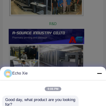
Excursão da fábrica
R&D
Controle da qualidade
Contacte-nos
Peça umas citações
etiquetas do tubo de ensaio 10mL
Echo Xie
caixas do tubo de ensaio 10ml
9:06 PM
Good day, what product are you looking 
Etiquetas pequenas da garrafa
for?