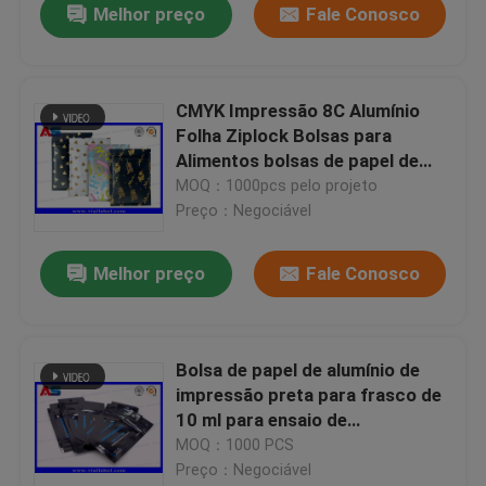
Melhor preço
Fale Conosco
CMYK Impressão 8C Alumínio
Folha Ziplock Bolsas para
Alimentos bolsas de papel de
folha de alumínio
MOQ：1000pcs pelo projeto
Preço：Negociável
Melhor preço
Fale Conosco
Bolsa de papel de alumínio de
impressão preta para frasco de
10 ml para ensaio de
androgénicos Cyp 10 ml frasco
MOQ：1000 PCS
Preço：Negociável