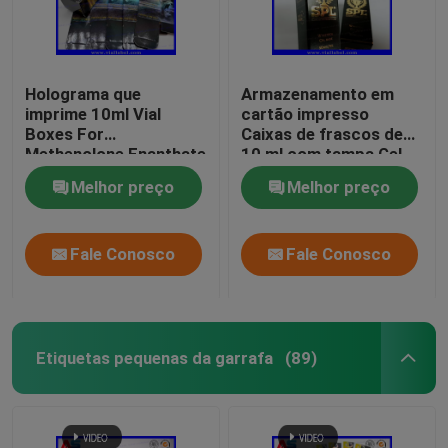
Holograma que
Armazenamento em
imprime 10ml Vial
cartão impresso
Boxes For
Caixas de frascos de
Methenolone Enanthate
10 ml com tampa Gel
Vial Packaging
de fisiculturismo Folha
Melhor preço
Melhor preço
de ouro Embalagem
folha de ouro / efeito
holograma
Fale Conosco
Fale Conosco
Etiquetas pequenas da garrafa
(89)