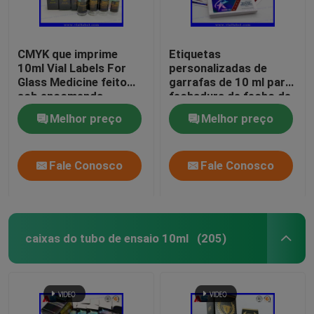
CMYK que imprime
Etiquetas
10ml Vial Labels For
personalizadas de
Glass Medicine feito
garrafas de 10 ml para
sob encomenda
fechadura de fecho de
engarrafa
fecho de alumínio folha
Melhor preço
Melhor preço
de alumínio Pounch
Impressão etiquetas
de frascos de vidro
Fale Conosco
Fale Conosco
caixas do tubo de ensaio 10ml
(205)