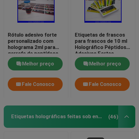
Rótulo adesivo forte
Etiquetas de frascos
personalizado com
para frascos de 10 ml
holograma 2ml para
Holográfico Péptidos
garrafa de peptídeos
Adesivos Fortes
Farmacêuticos
Melhor preço
Melhor preço
Etiquetas de frascos
25x60mm
Fale Conosco
Fale Conosco
Etiquetas holográficas feitas sob encomenda
(46)