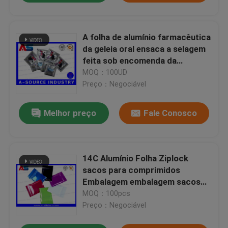
A folha de alumínio farmacêutica
da geleia oral ensaca a selagem
feita sob encomenda da
impressão do logotipo 4 lados/
MOQ：100UD
Preço：Negociável
Melhor preço
Fale Conosco
14C Alumínio Folha Ziplock
sacos para comprimidos
Embalagem embalagem sacos
de folha
MOQ：100pcs
Preço：Negociável