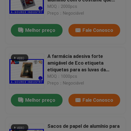
etiqueta o empacotamento
MOQ：2000pcs
Preço：Negociável
Etiquetas holográficas feitas sob encomenda
Melhor preço
Fale Conosco
tubos de ensaio de vidro pequenos
Aleta fora do tampão
A farmácia adesiva forte
amigável de Eco etiqueta
etiquetas para as luvas da
Garrafas de comprimido plásticas
medicina/produto
MOQ：1000pcs
químico/alimento/folha de
Preço：Negociável
Caixa do empacotamento farmacêutico
alumínio
Melhor preço
Fale Conosco
Sacos de folha de alumínio
Sacos de papel de alumínio para
empacotamento plástico da bolha