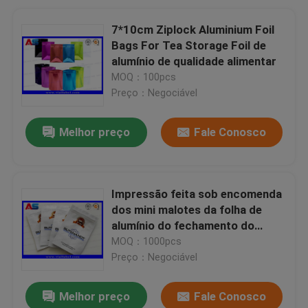
7*10cm Ziplock Aluminium Foil
Bags For Tea Storage Foil de
alumínio de qualidade alimentar
MOQ：100pcs
Preço：Negociável
Melhor preço
Fale Conosco
Impressão feita sob encomenda
dos mini malotes da folha de
alumínio do fechamento do
fecho de
MOQ：1000pcs
correr/empacotamento
Preço：Negociável
farmacêutico ePeptidee da
tabuleta
Melhor preço
Fale Conosco