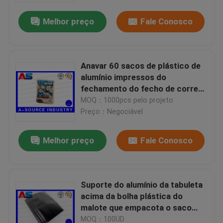
Melhor preço
Fale Conosco
Anavar 60 sacos de plástico de
alumínio impressos do
fechamento do fecho de correr
dos ePeptidees das tabuletas
MOQ：1000pcs pelo projeto
costume oral que imprimem com
Preço：Negociável
holograma da segurança
Melhor preço
Fale Conosco
Casa
Suporte do alumínio da tabuleta
Produtos
acima da bolha plástica do
malote que empacota o saco
preto do ziplock da folha de
Sobre nós
MOQ：100UD