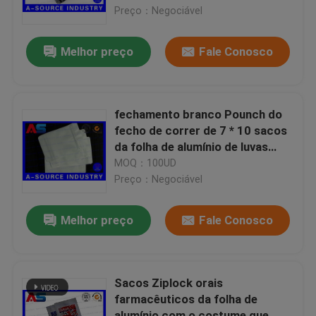
alumínio da cor de 9 * de 6 cm
Preço：Negociável
Excursão da fábrica
Melhor preço
Fale Conosco
Controle da qualidade
fechamento branco Pounch do
Contacte-nos
fecho de correr de 7 * 10 sacos
da folha de alumínio de luvas
plásticas do Cm para cápsulas
MOQ：100UD
Peça umas citações
Preço：Negociável
etiquetas do tubo de ensaio 10mL
Melhor preço
Fale Conosco
caixas do tubo de ensaio 10ml
Sacos Ziplock orais
farmacêuticos da folha de
Etiquetas pequenas da garrafa
alumínio com o costume que