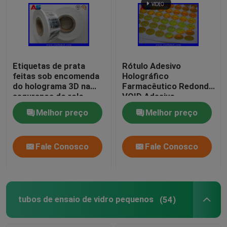
Etiquetas de prata
Rótulo Adesivo
feitas sob encomenda
Holográfico
do holograma 3D na
Farmacêutico Redondo
segurança do rolo
VOID Adesivo
genuína com etiquetas
Holográfico 3D Anti-
Melhor preço
Melhor preço
holográficas da
Falsificação
segurança dos códigos
pretos sérios
Fale Conosco
Fale Conosco
tubos de ensaio de vidro pequenos
(54)