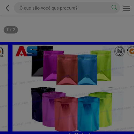
1
/
2