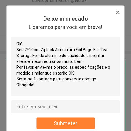
development Building, No 33
,Wang Jiao , Jiulong district
,China
Deixe um recado
5.0
Ligaremos para você em breve!
Fornecedor verificado
Veja mais
Obter o melhor preço para
7*10cm Ziplock Aluminium Foil
Bags For Tea Storage Foil de
alumínio de qualidade alimentar
Submeter
Continue