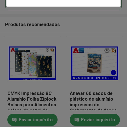
Produtos recomendados
Casa
CMYK Impressão 8C
Anavar 60 sacos de
Alumínio Folha Ziplock
plástico de alumínio
Bolsas para Alimentos
impressos do
Produtos
bolsas de papel de
fechamento do fecho
folha de alumínio
de correr dos
Enviar inquérito
Enviar inquérito
ePeptidees das
Sobre nós