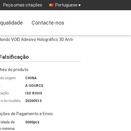
Peça umas citações
Portuguese
 qualidade
Contacte-nos
ondo VOID Adesivo Holográfico 3D Anti-
Falsificação
hes do produto:
 de origem:
CHINA
:
A-SOURCE
icação:
ISO ROHS
o do modelo:
20200513
ições de Pagamento e Envio:
idade de
5000pcs
 mínima: