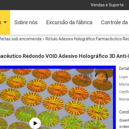
Vendas e Suporte :
s
Sobre nós
Excursão da fábrica
Controle da
 feitas sob encomenda
Rótulo Adesivo Holográfico Farmacêutico Red
acêutico Redondo VOID Adesivo Holográfico 3D Anti-
Detal
Lugar
Marca
Certif
Númer
Cond
Quant
ordem