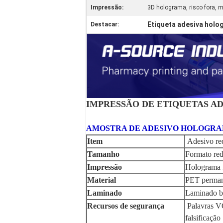
Impressão:
3D holograma, risco fora, 
Etiqueta adesiva holo
Destacar:
IMPRESSÃO DE ETIQUETAS A
AMOSTRA DE ADESIVO HOLOGR
Item
Adesivo re
Tamanho
Formato re
Impressão
Holograma 
Material
PET permane
Laminado
Laminado bri
Recursos de segurança
Palavras VO
falsificação