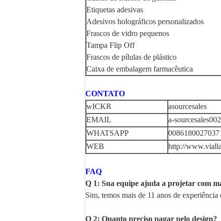
Etiquetas adesivas
Adesivos holográficos personalizados
Frascos de vidro pequenos
Tampa Flip Off
Frascos de pílulas de plástico
Caixa de embalagem farmacêutica
CONTATO
wICKR
asourcesales
EMAIL
a-sourcesales00
WHATSAPP
00861800270371
WEB
http://www.viall
FAQ
Q 1: Sua equipe ajuda a projetar com m
Sim, temos mais de 11 anos de experiência
Q 2: Quanto preciso pagar pelo design?