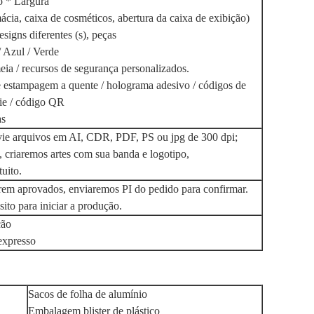
 * Largura
ácia, caixa de cosméticos, abertura da caixa de exibição)
igns diferentes (s), peças
/ Azul / Verde
a / recursos de segurança personalizados.
 estampagem a quente / holograma adesivo / códigos de
ie / código QR
as
nvie arquivos em AI, CDR, PDF, PS ou jpg de 300 dpi;
, criaremos artes com sua banda e logotipo,
tuito.
rem aprovados, enviaremos PI do pedido para confirmar.
to para iniciar a produção.
ção
 expresso
Sacos de folha de alumínio
Embalagem blister de plástico