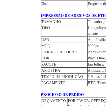
Uso
Propósito de
IMPRESSÃO DE ADESIVOS DE ET
TAMANHO
Tamanho pe
TIPO
Holográfico
quente
USO
Anti-falsif
MOQ
5000pcs
CARACTERÍSTICAS
Adesivo fort
COR
Prata, Ouro
PACOTE
Em folhas, 4
AMOSTRA
Amostra grát
TEMPO DE PRODUÇÃO
5-9 dias út
PAGAMENTO
BTC, Transf
PROCESSO DE PEDIDO
ORÇAMENTO
POR FAVOR, OFEREÇ