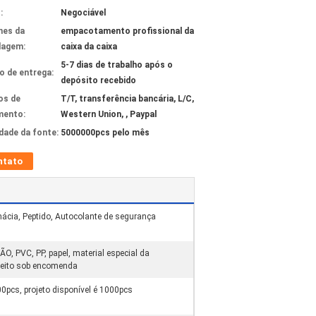
:
Negociável
hes da
empacotamento profissional da
lagem:
caixa da caixa
5-7 dias de trabalho após o
 de entrega:
depósito recebido
os de
T/T, transferência bancária, L/C,
mento:
Western Union, , Paypal
idade da fonte:
5000000pcs pelo mês
ntato
rmácia, Peptido, Autocolante de segurança
 PVC, PP, papel, material especial da
feito sob encomenda
pcs, projeto disponível é 1000pcs