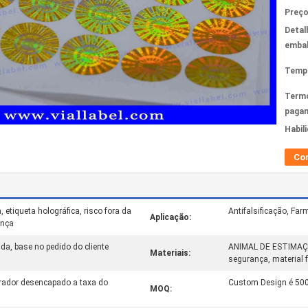
Preço
Detal
emba
Tempo
Term
paga
Habil
Co
, etiqueta holográfica, risco fora da
Antifalsificação, Fa
Aplicação:
ança
a, base no pedido do cliente
ANIMAL DE ESTIMAÇÃO,
Materiais:
segurança, material 
prador desencapado a taxa do
Custom Design é 5000
MOQ: