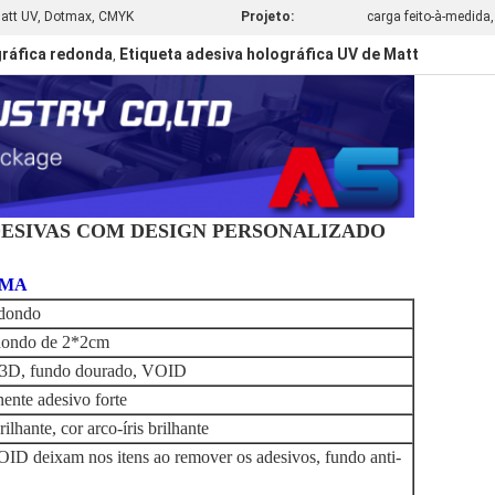
matt UV, Dotmax, CMYK
Projeto:
carga feito-à-medida, 
gráfica redonda
Etiqueta adesiva holográfica UV de Matt
,
DESIVAS COM DESIGN PERSONALIZADO
AMA
dondo
dondo de 2*2cm
3D, fundo dourado, VOID
nte adesivo forte
lhante, cor arco-íris brilhante
ID deixam nos itens ao remover os adesivos, fundo anti-