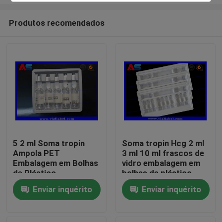
Produtos recomendados
5 2 ml Soma tropin
Soma tropin Hcg 2 ml
Ampola PET
3 ml 10 ml frascos de
Casa
Embalagem em Bolhas
vidro embalagem em
de Plástico
bolhas de plástico
para frascos de
Produtos
Enviar inquérito
Enviar inquérito
peptídeos
Sobre nós