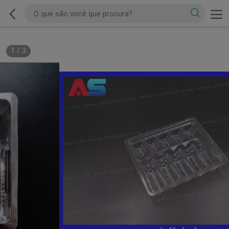
1
/
3