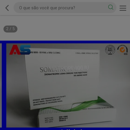
2
/
5