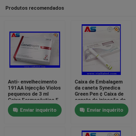
Produtos recomendados
Anti- envelhecimento
Caixa de Embalagem
191AA Injecção Violos
da caneta Synedica
pequenos de 3 ml
Green Pen ¢ Caixa de
Casa
Caixa Farmacêutica E
caneta de injecção de
Etiquetas Impressão
peptídeos
Enviar inquérito
Enviar inquérito
Genetropina
personalizada para
Produtos
Reta Caneta de
injecção de peptídeos
de 40 mg, caneta de
Sobre nós