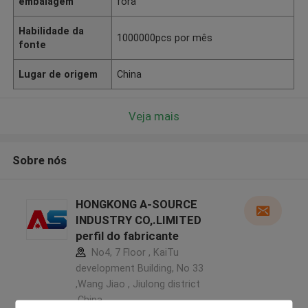
embalagem
fora
Habilidade da
1000000pcs por mês
fonte
Lugar de origem
China
Veja mais
Sobre nós
HONGKONG A-SOURCE
INDUSTRY CO,.LIMITED
perfil do fabricante
No4, 7 Floor , KaiTu
development Building, No 33
,Wang Jiao , Jiulong district
,China