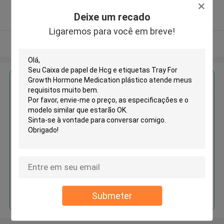
5.0
Deixe um recado
Fornecedor verificado
Ligaremos para você em breve!
Veja mais
Obter o melhor preço para
Caixa de papel de Hcg e
etiquetas Tray For Growth
Hormone Medication plástico
Continue
Submeter