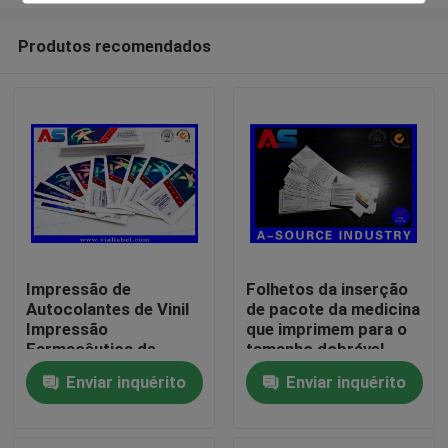
Produtos recomendados
Impressão de
Folhetos da inserção
Autocolantes de Vinil
de pacote da medicina
Casa
Impressão
que imprimem para o
Farmacêutica de
tamanho dobrável
rótulos de Propionato
45mm da injeção 10ml
Produtos
Enviar inquérito
Enviar inquérito
de Peptídeo para
frascos de 2ml
Sobre nós