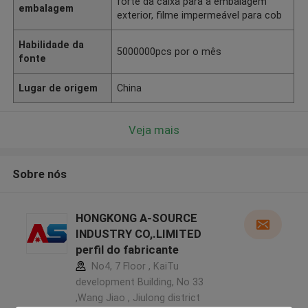
forte da caixa para a embalagem
embalagem
exterior, filme impermeável para cob
Habilidade da
5000000pcs por o mês
fonte
Lugar de origem
China
Veja mais
Sobre nós
HONGKONG A-SOURCE
INDUSTRY CO,.LIMITED
perfil do fabricante
No4, 7 Floor , KaiTu
development Building, No 33
,Wang Jiao , Jiulong district