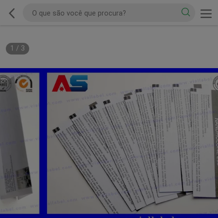
1
/
3