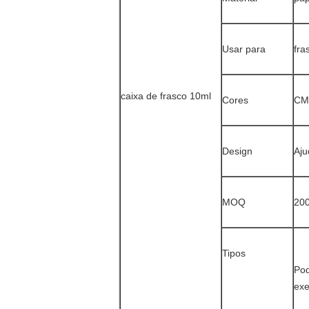
Usar para
fra
caixa de frasco 10ml
Cores
CM
Design
Aju
MOQ
200
Tipos
Pod
exe