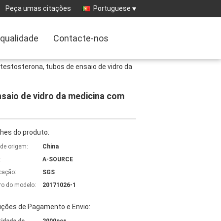
Peça umas citações
Portuguese
 qualidade
Contacte-nos
testosterona, tubos de ensaio de vidro da
saio de vidro da medicina com
hes do produto:
 de origem:
China
:
A-SOURCE
icação:
SGS
o do modelo:
20171026-1
ições de Pagamento e Envio: