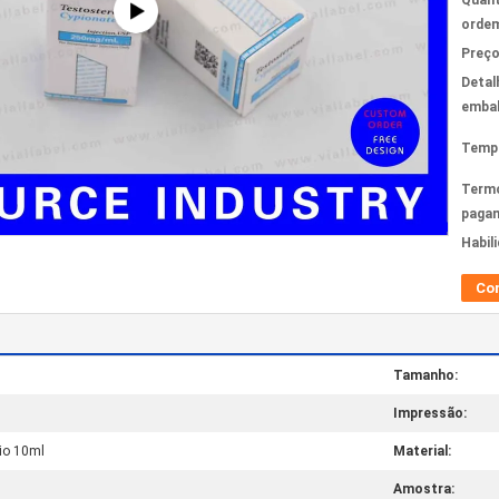
Quant
ordem
Preço
Detal
emba
Tempo
Term
paga
Habil
Co
Tamanho:
Impressão:
io 10ml
Material:
Amostra: