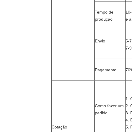
Tempo de
10-
produção
e a
Envio
5-7
7-9
Pagamento
70%
1.
Como fazer um
2.
pedido
3.
4.
Cotação
5.