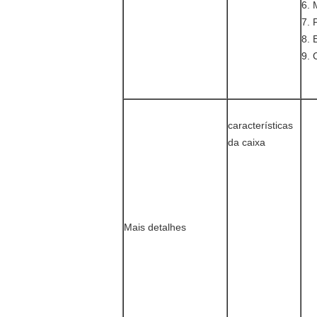
6.
7.
8.
9. 
características
da caixa
Mais detalhes