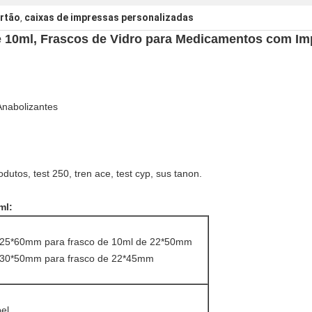
artão
caixas de impressas personalizadas
,
e 10ml, Frascos de Vidro para Medicamentos com Im
Anabolizantes
dutos, test 250, tren ace, test cyp, sus tanon.
0ml:
25*60mm para frasco de 10ml de 22*50mm
*30*50mm para frasco de 22*45mm
el