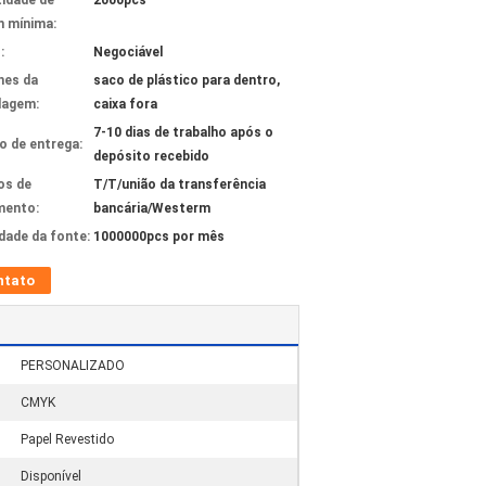
idade de
2000pcs
 mínima:
:
Negociável
hes da
saco de plástico para dentro,
lagem:
caixa fora
7-10 dias de trabalho após o
 de entrega:
depósito recebido
os de
T/T/união da transferência
mento:
bancária/Westerm
idade da fonte:
1000000pcs por mês
ntato
PERSONALIZADO
CMYK
Papel Revestido
Disponível