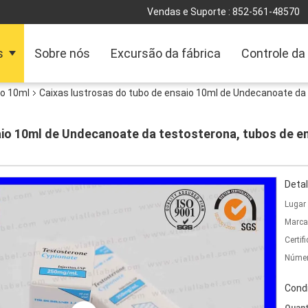
Vendas e Suporte :
852-561-48570
s
Sobre nós
Excursão da fábrica
Controle da
io 10ml
Caixas lustrosas do tubo de ensaio 10ml de Undecanoate da 
aio 10ml de Undecanoate da testosterona, tubos de en
Detal
Lugar
Marca
Certif
Númer
Cond