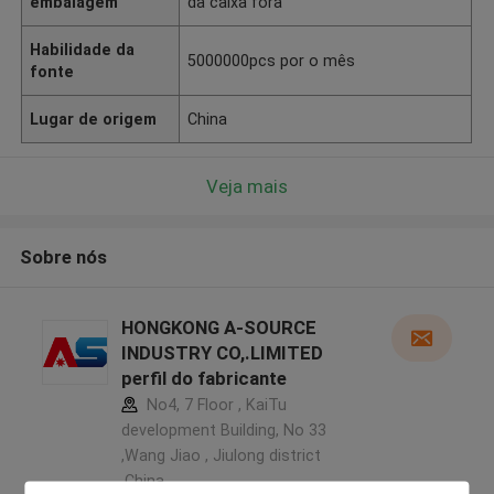
embalagem
da caixa fora
Habilidade da
5000000pcs por o mês
fonte
Lugar de origem
China
Veja mais
Sobre nós
HONGKONG A-SOURCE
INDUSTRY CO,.LIMITED
perfil do fabricante
No4, 7 Floor , KaiTu
development Building, No 33
,Wang Jiao , Jiulong district
,China