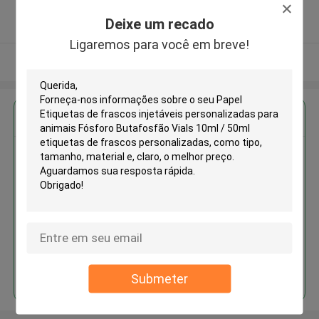
5.0
Deixe um recado
Fornecedor verificado
Ligaremos para você em breve!
Veja mais
Obter o melhor preço para
Papel Etiquetas de frascos
injetáveis personalizadas para
animais Fósforo Butafosfão
Vials 10ml / 50ml etiquetas de
frascos personalizadas
Continue
Submeter