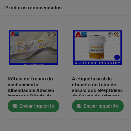
Produtos recomendados
Rótulo do frasco do
A etiqueta oral da
medicamento
etiqueta do tubo de
Albendasole Adesivo
ensaio dos ePeptidees
Casa
Impresso Rótulo do
de Sarms da etiqueta
frasco da pílula animal
da garrafa de
Enviar inquérito
Enviar inquérito
Para ovelhas e cabras
comprimido do
Produtos
holograma
50mL/personalizou
etiquetas da garrafa
Sobre nós