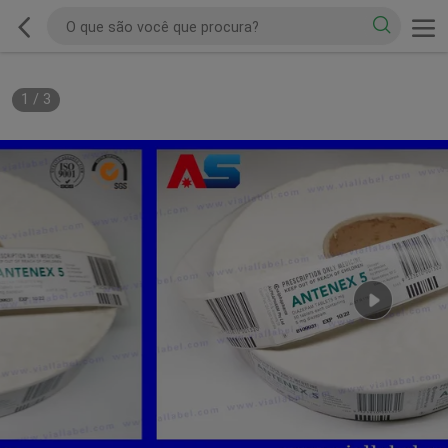
1
/
3