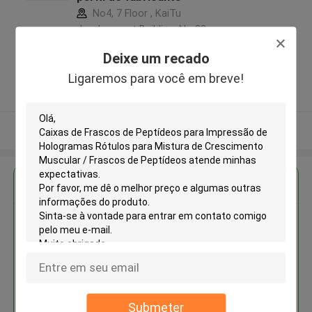
No4, 7 Floor , KaiTu
development Building, No 33
,Wang Jiao , Jiulong district
Deixe um recado
,China
Ligaremos para você em breve!
5.0
Fornecedor verificado
Veja mais
Obter o melhor preço para
Caixas de Frascos de Peptídeos
para Impressão de Hologramas
Rótulos para Mistura de
Crescimento Muscular / Frascos
de Peptídeos
Submeter