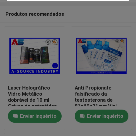
Produtos recomendados
Laser Holográfico
Anti Propionate
Vidro Metálico
falsificado da
Casa
dobrável de 10 ml
testosterona de
Caixas de esteróides
81x60x31mm Vial
Vial Embalagens
Ampoule Storage Box
Produtos
Enviar inquérito
Enviar inquérito
Caixas farmacêuticas
For 1ml
Sobre nós