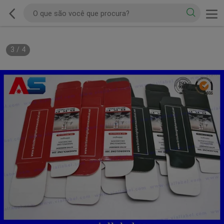
3
/
4