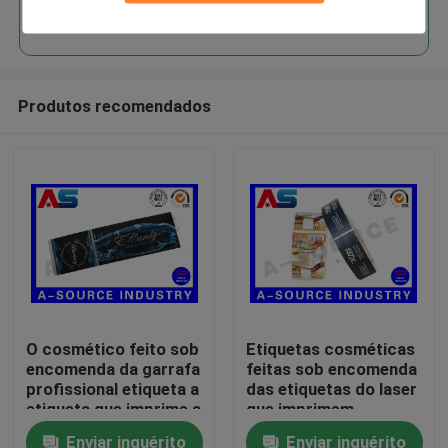
Continue
Produtos recomendados
Casa
O cosmético feito sob
Etiquetas cosméticas
encomenda da garrafa
feitas sob encomenda
Produtos
profissional etiqueta a
das etiquetas do laser
etiqueta que imprime a
que imprimem
folha de prata para a
etiquetas
Enviar inquérito
Enviar inquérito
Sobre nós