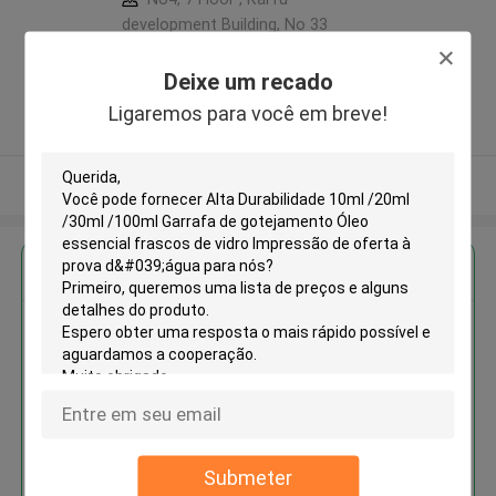
development Building, No 33
,Wang Jiao , Jiulong district
,China
Deixe um recado
5.0
Ligaremos para você em breve!
Fornecedor verificado
Veja mais
Obter o melhor preço para
Alta Durabilidade 10ml /20ml
/30ml /100ml Garrafa de
gotejamento Óleo essencial
frascos de vidro Impressão de
MOQ： 1000pcs
oferta à prova d'água
Submeter