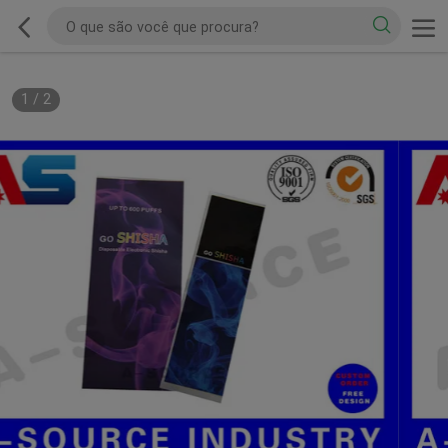
1
/
2