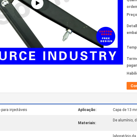
Quant
ordem
Preço
Detal
emba
Tempo
Term
paga
Habil
Co
para injectáveis
Aplicação:
Capa de 13 
De alumínio, d
Materiais:
laboratório da