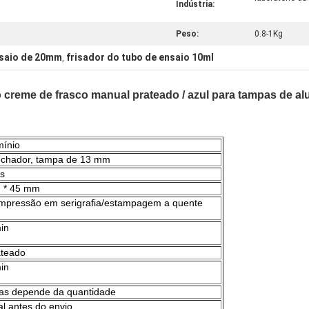
Indústria:
Peso:
0.8-1Kg
nsaio de 20mm
frisador do tubo de ensaio 10ml
,
reme de frasco manual prateado / azul para tampas de alumí
mínio
fechador, tampa de 13 mm
s
 * 45 mm
/impressão em serigrafia/estampagem a quente
min
ateado
min
ias depende da quantidade
l antes do envio