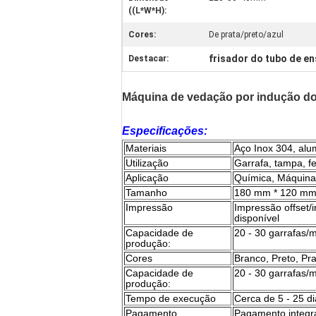
((L*W*H):
Cores:
De prata/preto/azul
frisador do tubo de e
Destacar:
Máquina de vedação por indução do c
Especificações:
Materiais
Aço Inox 304, alu
Utilização
Garrafa, tampa, 
Aplicação
Química, Máquina
Tamanho
180 mm * 120 mm
Impressão
Impressão offset
disponível
Capacidade de
20 - 30 garrafas/
produção:
Cores
Branco, Preto, Pr
Capacidade de
20 - 30 garrafas/
produção:
Tempo de execução
Cerca de 5 - 25 d
Pagamento
Pagamento integra