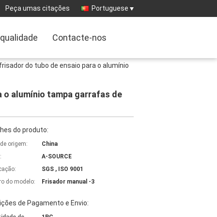
Peça umas citações
Portuguese
 qualidade
Contacte-nos
risador do tubo de ensaio para o alumínio
a o alumínio tampa garrafas de
hes do produto:
 de origem:
China
:
A-SOURCE
icação:
SGS , ISO 9001
o do modelo:
Frisador manual -3
ições de Pagamento e Envio: