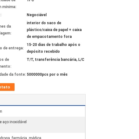
idade de
1PC
 mínima:
:
Negociável
interior do saco de
hes da
plástico/caixa de papel + caixa
lagem:
de empacotamento fora
15-20 dias de trabalho após o
 de entrega:
depósito recebido
os de
T/T, transferência bancária, L/C
mento:
idade da fonte:
5000000pcs por o mês
ntato
mm
e aço inoxidável
 droga, farmácia, médica