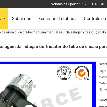
Vendas e Suporte :
852-561-48570
s
Sobre nós
Excursão da fábrica
Controle da
o de ensaio
A prata/máquina manual azul da selagem da indução do f
selagem da indução do frisador do tubo de ensaio par
Detal
Lugar
Marca
Certif
Númer
Cond