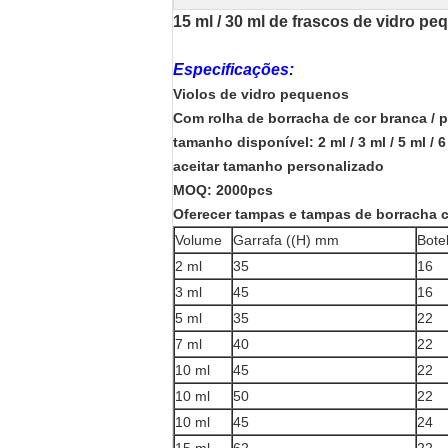
15 ml / 30 ml de frascos de vidro p
Especificações:
Violos de vidro pequenos
Com rolha de borracha de cor branca / p
tamanho disponível: 2 ml / 3 ml / 5 ml / 6 m
aceitar tamanho personalizado
MOQ: 2000pcs
Oferecer tampas e tampas de borracha 
Volume
Garrafa ((H) mm
Bote
2 ml
35
16
3 ml
45
16
5 ml
35
22
7 ml
40
22
10 ml
45
22
10 ml
50
22
10 ml
45
24