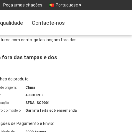
Peça umas citações
Portuguese
 qualidade
Contacte-nos
ostume com conta-gotas lançam fora das
 fora das tampas e dos
hes do produto:
 de origem:
China
:
A-SOURCE
icação:
SFDA ISO9001
o do modelo:
Garrafa feita sob encomenda
ições de Pagamento e Envio: