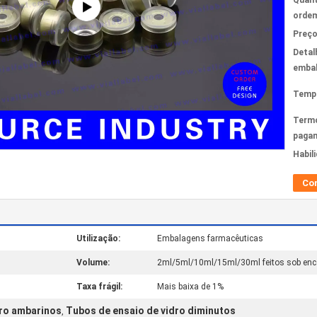
Quant
ordem
Preço
Detal
emba
Tempo
Term
paga
Habil
Co
Utilização:
Embalagens farmacêuticas
Volume:
2ml/5ml/10ml/15ml/30ml feitos sob e
Taxa frágil:
Mais baixa de 1%
dro ambarinos
Tubos de ensaio de vidro diminutos
,