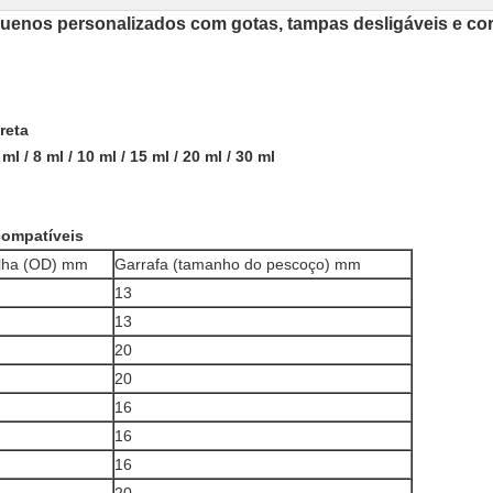
equenos personalizados com gotas, tampas desligáveis e co
reta
l / 8 ml / 10 ml / 15 ml / 20 ml / 30 ml
compatíveis
lha (OD) mm
Garrafa (tamanho do pescoço) mm
13
13
20
20
16
16
16