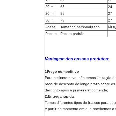
15 ml
62
22
20 ml
65
24
20 ml
58
27
30 ml
79
27
Aceita.
Tamanho personalizado
MOQ
Pacote
Pacote padrão
Vantagem dos nossos produtos:
1Preço competitivo
Para o cliente novo, não temos limitação 
base de desconto de longo prazo sobre os
desconto após a primeira encomenda;
2.
Entrega rápida
Temos diferentes tipos de frascos para es
A partir do momento em que recebemos o