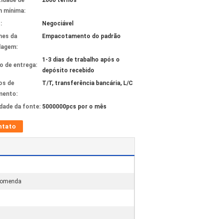
idade de
2000 ternos
 mínima:
:
Negociável
hes da
Empacotamento do padrão
lagem:
1-3 dias de trabalho após o
 de entrega:
depósito recebido
os de
T/T, transferência bancária, L/C
mento:
idade da fonte:
5000000pcs por o mês
ntato
ncomenda