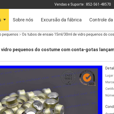
Vendas e Suporte :
852-561-48570
s
Sobre nós
Excursão da fábrica
Controle da
ro pequenos
Os tubos de ensaio 15ml/30ml de vidro pequenos do c
e vidro pequenos do costume com conta-gotas lançam
Detal
Lugar
Marca
Certif
Númer
Cond