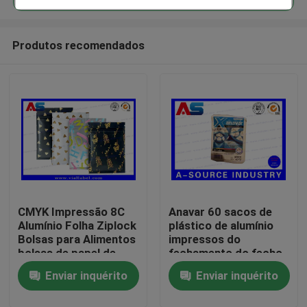
Produtos recomendados
CMYK Impressão 8C
Anavar 60 sacos de
Casa
Alumínio Folha Ziplock
plástico de alumínio
Bolsas para Alimentos
impressos do
bolsas de papel de
fechamento do fecho
Produtos
folha de alumínio
de correr dos
Enviar inquérito
Enviar inquérito
ePeptidees das
tabuletas costume
Sobre nós