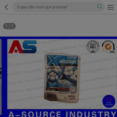
1
/
2