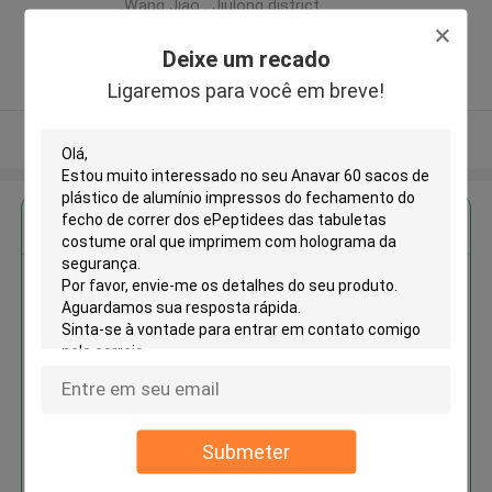
,Wang Jiao , Jiulong district
,China
Deixe um recado
5.0
Fornecedor verificado
Ligaremos para você em breve!
Veja mais
Obter o melhor preço para
Anavar 60 sacos de plástico de
alumínio impressos do
fechamento do fecho de correr
dos ePeptidees das tabuletas
costume oral que imprimem com
holograma da segurança
Submeter
Continue