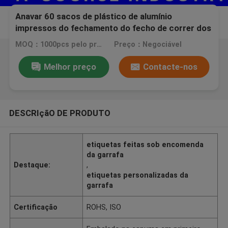
Anavar 60 sacos de plástico de alumínio
impressos do fechamento do fecho de correr dos
ePeptidees das tabuletas costume oral que
MOQ：1000pcs pelo projeto
Preço：Negociável
imprimem com holograma da segurança
Melhor preço
Contacte-nos
DESCRIçãO DE PRODUTO
etiquetas feitas sob encomenda
da garrafa
Destaque:
,
etiquetas personalizadas da
garrafa
Certificação
ROHS, ISO