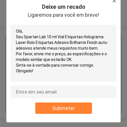
Fornecedor verificado
Deixe um recado
Ligaremos para você em breve!
Veja mais
Obter o melhor preço para
Spartan Lab 10 ml Vial Etiquetas
Holograma Laser Rolo Etiquetas
Adesivo Brilhante Finish auto-
adesivos
Continue
Submeter