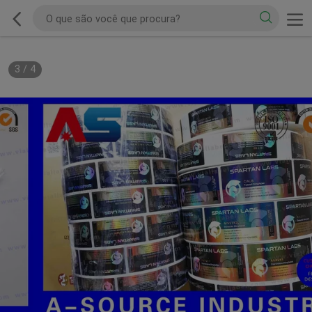
3
/
4