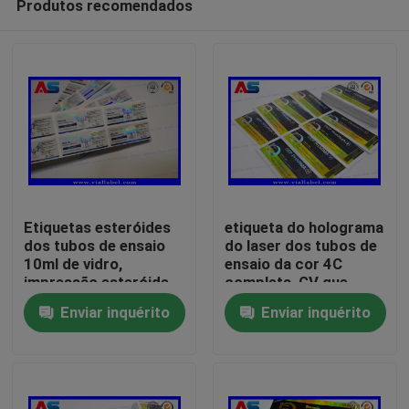
Produtos recomendados
Etiquetas esteróides
etiqueta do holograma
dos tubos de ensaio
do laser dos tubos de
10ml de vidro,
ensaio da cor 4C
impressão esteróide
completa, GV que
Casa
feita sob encomenda
imprime etiquetas da
Enviar inquérito
Enviar inquérito
do tubo de ensaio da
garrafa
etiqueta
Produtos
Sobre nós