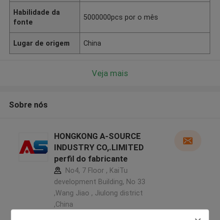
Habilidade da
5000000pcs por o mês
fonte
Lugar de origem
China
Veja mais
Sobre nós
HONGKONG A-SOURCE
INDUSTRY CO,.LIMITED
perfil do fabricante
No4, 7 Floor , KaiTu
development Building, No 33
,Wang Jiao , Jiulong district
,China
5.0