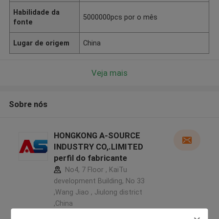
Habilidade da
5000000pcs por o mês
fonte
Lugar de origem
China
Veja mais
Sobre nós
HONGKONG A-SOURCE
INDUSTRY CO,.LIMITED
perfil do fabricante
No4, 7 Floor , KaiTu
development Building, No 33
,Wang Jiao , Jiulong district
,China
5.0