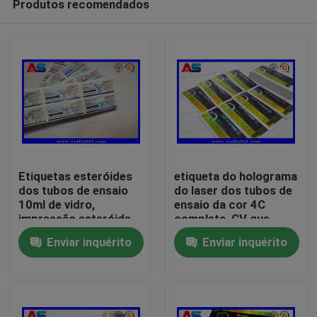
Produtos recomendados
Etiquetas esteróides
etiqueta do holograma
dos tubos de ensaio
do laser dos tubos de
10ml de vidro,
ensaio da cor 4C
impressão esteróide
completa, GV que
Casa
feita sob encomenda
imprime etiquetas da
Enviar inquérito
Enviar inquérito
do tubo de ensaio da
garrafa
etiqueta
Produtos
Sobre nós