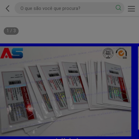
1
/
3