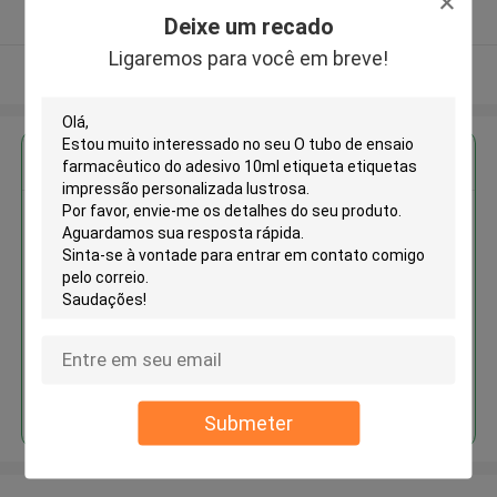
Fornecedor verificado
Deixe um recado
Ligaremos para você em breve!
Veja mais
Obter o melhor preço para
O tubo de ensaio farmacêutico
do adesivo 10ml etiqueta
etiquetas impressão
personalizada lustrosa
Continue
Submeter