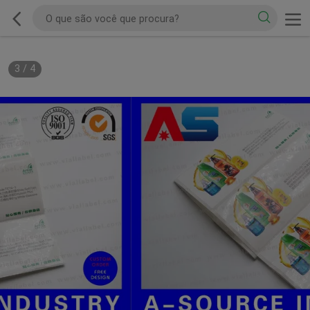
3
/
4