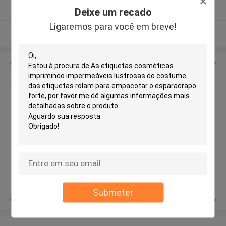
Fornecedor verificado
Deixe um recado
Ligaremos para você em breve!
Veja mais
Obter o melhor preço para
As etiquetas cosméticas
imprimindo impermeáveis
lustrosas do costume das
etiquetas rolam para empacotar
o esparadrapo forte
Continue
Submeter