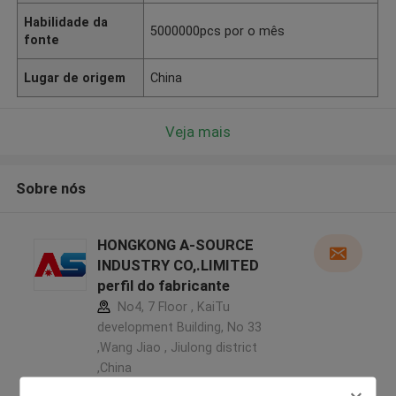
Habilidade da
5000000pcs por o mês
fonte
Lugar de origem
China
Veja mais
Sobre nós
HONGKONG A-SOURCE
INDUSTRY CO,.LIMITED
perfil do fabricante
No4, 7 Floor , KaiTu
development Building, No 33
,Wang Jiao , Jiulong district
,China
5.0