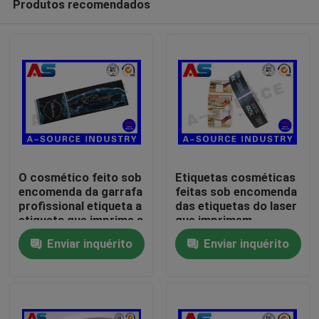
Produtos recomendados
O cosmético feito sob
Etiquetas cosméticas
encomenda da garrafa
feitas sob encomenda
profissional etiqueta a
das etiquetas do laser
etiqueta que imprime a
que imprimem
Casa
folha de prata para a
etiquetas
Enviar inquérito
Enviar inquérito
etiqueta da garrafa de
personalizadas
vidro da beleza
esparadrapo do rolo
Produtos
para garrafas
cosméticas de Platic
Sobre nós