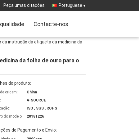
Peça umas citações
Portuguese
 qualidade
Contacte-nos
 da instrução da etiqueta da medicina da
dicina da folha de ouro para o
hes do produto:
 de origem:
China
:
A-SOURCE
icação:
ISO , SGS , ROHS
o do modelo:
20181226
ições de Pagamento e Envio: