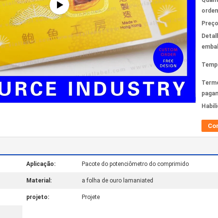
Quant
ordem
Preço
Detal
emba
Tempo
Term
paga
Habil
Co
Aplicação:
Pacote do potenciômetro do comprimido
Material:
a folha de ouro lamaniated
projeto:
Projete