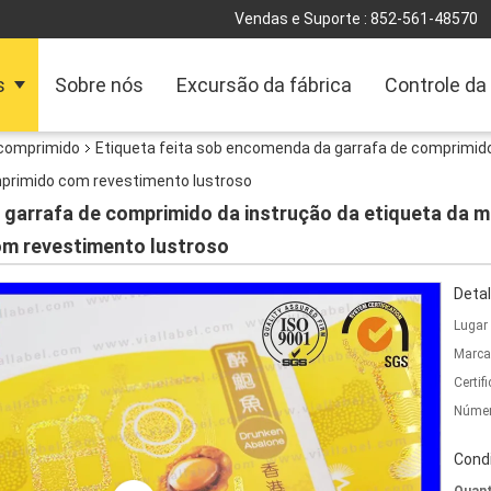
Vendas e Suporte :
852-561-48570
s
Sobre nós
Excursão da fábrica
Controle da
 comprimido
Etiqueta feita sob encomenda da garrafa de comprimido
mprimido com revestimento lustroso
garrafa de comprimido da instrução da etiqueta da me
m revestimento lustroso
Detal
Lugar
Marca
Certif
Númer
Cond