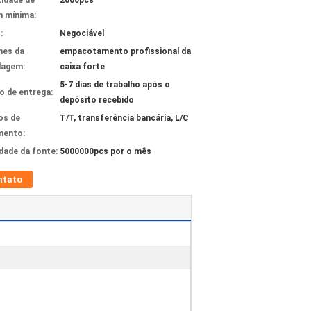
idade de
2000pcs
 mínima:
:
Negociável
hes da
empacotamento profissional da
lagem:
caixa forte
5-7 dias de trabalho após o
 de entrega:
depósito recebido
os de
T/T, transferência bancária, L/C
mento:
idade da fonte:
5000000pcs por o mês
ntato