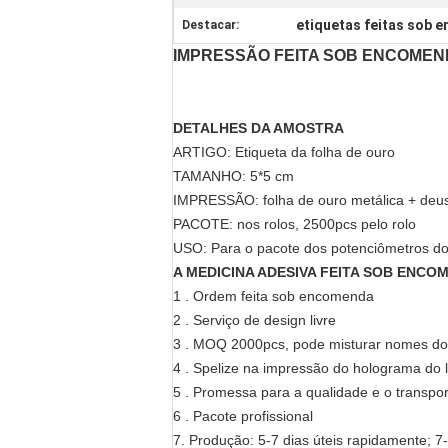
etiquetas feitas sob 
Destacar:
IMPRESSÃO FEITA SOB ENCOMEND
DETALHES DA AMOSTRA
ARTIGO: Etiqueta da folha de ouro
TAMANHO: 5*5 cm
IMPRESSÃO: folha de ouro metálica + deus
PACOTE: nos rolos, 2500pcs pelo rolo
USO: Para o pacote dos potenciômetros d
A MEDICINA ADESIVA FEITA SOB ENCO
1 . Ordem feita sob encomenda
2 . Serviço de design livre
3 . MOQ 2000pcs, pode misturar nomes do 
4 . Spelize na impressão do holograma do 
5 . Promessa para a qualidade e o transpo
6 . Pacote profissional
7. Produção: 5-7 dias úteis rapidamente; 