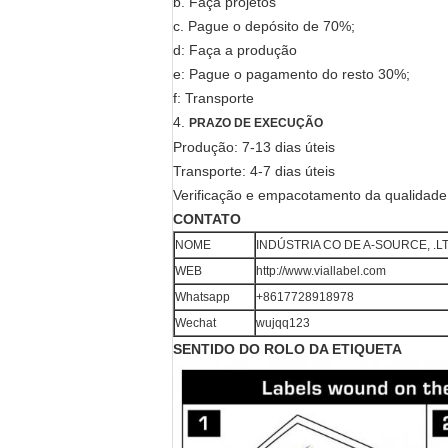
b. Faça projetos
c. Pague o depósito de 70%;
d: Faça a produção
e: Pague o pagamento do resto 30%;
f: Transporte
4.
PRAZO DE EXECUÇÃO
Produção: 7-13 dias úteis
Transporte: 4-7 dias úteis
Verificação e empacotamento da qualidade:
CONTATO
NOME
INDÚSTRIA CO DE A-SOURCE, .
WEB
http://www.viallabel.com
Whatsapp
+8617728918978
Wechat
wujqq123
SENTIDO DO ROLO DA ETIQUETA