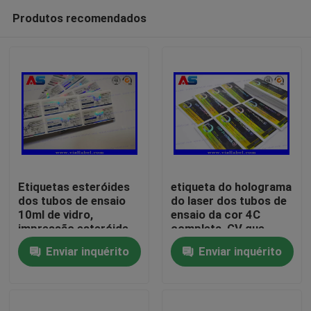
Produtos recomendados
Etiquetas esteróides
etiqueta do holograma
dos tubos de ensaio
do laser dos tubos de
10ml de vidro,
ensaio da cor 4C
Casa
impressão esteróide
completa, GV que
feita sob encomenda
imprime etiquetas da
Enviar inquérito
Enviar inquérito
do tubo de ensaio da
garrafa
Produtos
etiqueta
Sobre nós