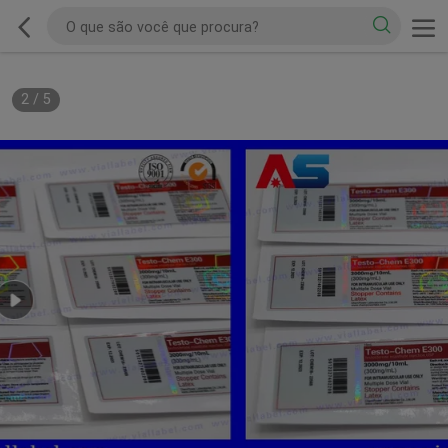
2
/
5