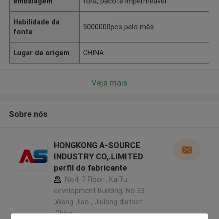
embalagem
fora, pacote impermeável
Habilidade da
5000000pcs pelo mês
fonte
Lugar de origem
CHINA
Veja mais
Sobre nós
HONGKONG A-SOURCE
INDUSTRY CO,.LIMITED
perfil do fabricante
No4, 7 Floor , KaiTu
development Building, No 33
,Wang Jiao , Jiulong district
,China