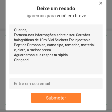
5.0
Deixe um recado
Fornecedor verificado
Ligaremos para você em breve!
Veja mais
Obter o melhor preço para
Garrafas holográficas de 10ml
Vial Stickers For Injectable
Peptide Primobolan
Continue
Submeter