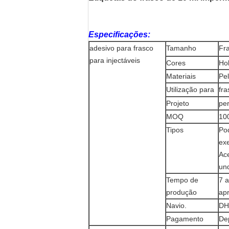
Especificações:
adesivo para frasco
Tamanho
Fr
para injectáveis
Cores
Hol
Materiais
Pel
Utilização para
fra
Projeto
per
MOQ
10
Tipos
Pod
ex
Ac
und
Tempo de
7 a
produção
ap
Navio.
DH
Pagamento
De