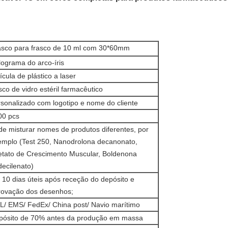
asco para frasco de 10 ml com 30*60mm
ograma do arco-íris
ícula de plástico a laser
sco de vidro estéril farmacêutico
sonalizado com logotipo e nome do cliente
00 pcs
e misturar nomes de produtos diferentes, por
emplo (Test 250, Nanodrolona decanonato,
etato de Crescimento Muscular, Boldenona
ecilenato)
 10 dias úteis após receção do depósito e
rovação dos desenhos;
L/ EMS/ FedEx/ China post/ Navio marítimo
pósito de 70% antes da produção em massa