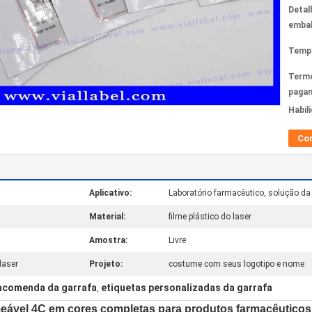
Detal
emba
Tempo
Term
paga
Habil
Co
Aplicativo:
Laboratório farmacêutico, solução da
Material:
filme plástico do laser
Amostra:
Livre
laser
Projeto:
costume com seus logotipo e nome
encomenda da garrafa
etiquetas personalizadas da garrafa
,
meável 4C em cores completas para produtos farmacêuticos