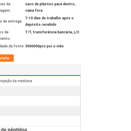
hes da
saco de plástico para dentro,
lagem:
caixa fora
7-10 dias de trabalho após o
 de entrega:
depósito recebido
os de
T/T, transferência bancária, L/C
mento:
idade da fonte:
5000000pcs por o mês
ntato
 injeção da medicina
 de péptidos