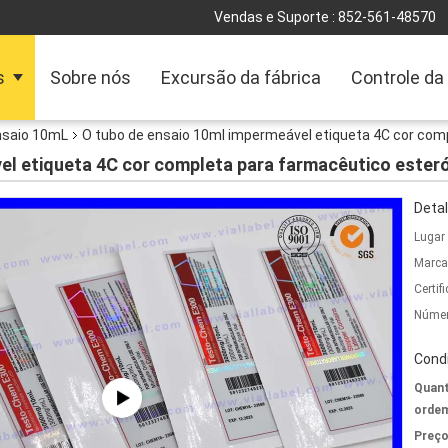
Vendas e Suporte :
852-561-48570
s
Sobre nós
Excursão da fábrica
Controle da
nsaio 10mL
O tubo de ensaio 10ml impermeável etiqueta 4C cor com
el etiqueta 4C cor completa para farmacêutico ester
Detal
Lugar
Marca
Certif
Númer
Cond
Quant
ordem
Preço