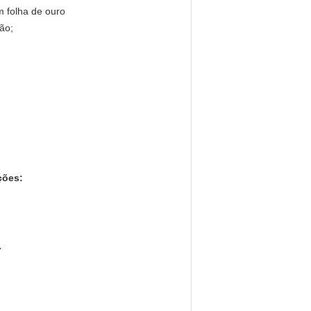
m folha de ouro
ão;
ções:
.