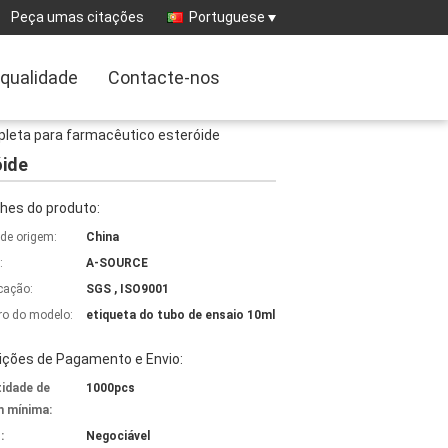
Peça umas citações
Portuguese
 qualidade
Contacte-nos
pleta para farmacêutico esteróide
óide
hes do produto:
 de origem:
China
:
A-SOURCE
icação:
SGS , ISO9001
o do modelo:
etiqueta do tubo de ensaio 10ml
ições de Pagamento e Envio:
idade de
1000pcs
 mínima:
:
Negociável